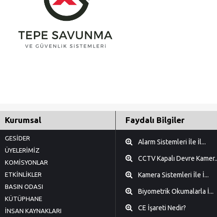
Kurumsal
Faydalı Bilgiler
GESİDER
Alarm Sistemleri İle İl...
ÜYELERİMİZ
CCTV Kapalı Devre Kamer..
KOMİSYONLAR
ETKİNLİKLER
Kamera Sistemleri İle İ...
BASIN ODASI
Biyometrik Okumalarla İ...
KÜTÜPHANE
CE İşareti Nedir?
İNSAN KAYNAKLARI