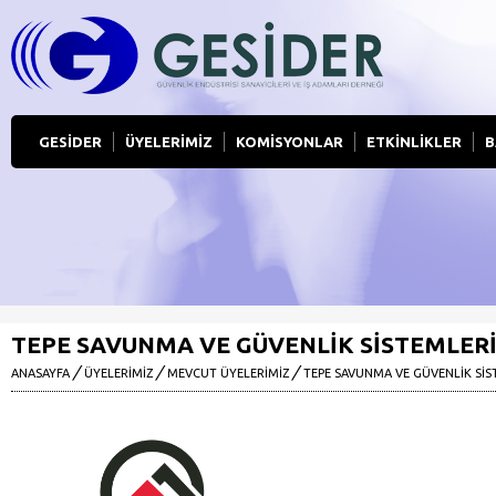
GESİDER
ÜYELERİMİZ
KOMİSYONLAR
ETKİNLİKLER
B
TEPE SAVUNMA VE GÜVENLIK SISTEMLER
/
/
/
ANASAYFA
ÜYELERİMİZ
MEVCUT ÜYELERIMIZ
TEPE SAVUNMA VE GÜVENLIK SIS